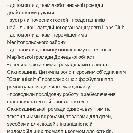
- допомогли діткам люботинськоі громади
дбайливими руками
- зустріли почесних гостей - представників
найбільшої благодійної організації у світі Lions Club
- допомогли діткам, переміщеним з
Мелітопольського району
- доставили допомогу цивільному населенню
Марʼінськоі громади Донецької області
- спільно з активними громадянами селища
Сахновщина, Дитячим волонтерським об'єднанням
"Сонячні квіти" провели акцію з фарбування та
ремонтування дитячого майданчику
- проводили послідовну роботу із забезпечення
пільгових категорій з числа жителів
Сахновщинської громади одягом, взуттям та
текстильними виробами, товарами для дітей,
засобами для людей з інвалідністю й
маломобільних громадян, кормом для котиків.