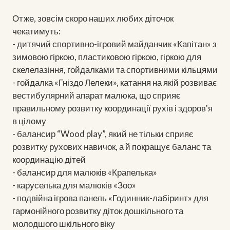
Отже, зовсім скоро наших любих діточок
чекатимуть:
- дитячий спортивно-ігровий майданчик «Капітан» з
зимовою гіркою, пластиковою гіркою, гіркою для
скелелазіння, гойдалками та спортивними кільцями
- гойдалка «Гніздо Лелеки», катання на якій розвиває
вестибулярний апарат малюка, що сприяє
правильному розвитку координації рухів і здоров'я
в цілому
- балансир “Wood play”, який не тільки сприяє
розвитку рухових навичок, а й покращує баланс та
координацію дітей
- балансир для малюків «Крапелька»
- каруселька для малюків «Зоо»
- подвійна ігрова панель «Годинник-лабіринт» для
гармонійного розвитку діток дошкільного та
молодшого шкільного віку