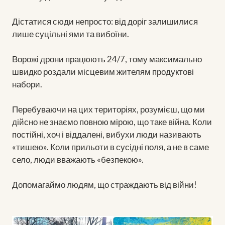
Дістатися сюди непросто: від доріг залишилися
лише суцільні ями та вибоїни.
Ворожі дрони працюють 24/7, тому максимально
швидко роздали місцевим жителям продуктові
набори.
Перебуваючи на цих територіях, розумієш, що ми
дійсно не знаємо повною мірою, що таке війна. Коли
постійні, хоч і віддалені, вибухи люди називають
«тишею». Коли прильоти в сусідні поля, а не в саме
село, люди вважають «безпекою».
Допомагаймо людям, що страждають від війни!