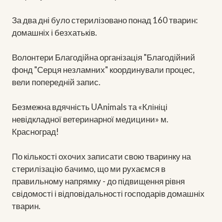
За два дні було стерилізовано понад 160 тварин:
домашніх і безхатьків.
Волонтери Благодійна організація "Благодійний
фонд "Серця незламних" координували процес,
вели попередній запис.
Безмежна вдячність UAnimals та «Клініці
невідкладної ветеринарної медицини» м.
Красноград!
По кількості охочих записати свою тваринку на
стерилізацію бачимо, що ми рухаємся в
правильному напрямку - до підвищення рівня
свідомості і відповідальності господарів домашніх
тварин.