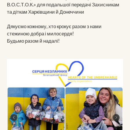
В.О.С.Т.О.К.» для подальшої передачі Захисникам
та діткам Харківщини й Донеччини
Дякуємо кожному, хто крокує разом з нами
стежиною добра і милосердя!
Будьмо разом й надалі!