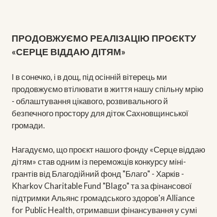
ПРОДОВЖУЄМО РЕАЛІЗАЦІЮ ПРОЄКТУ
«СЕРЦЕ ВІДДАЮ ДІТЯМ»
І в сонечко, і в дощ, під осінній вітерець ми
продовжуємо втілювати в життя нашу спільну мрію
- облаштування цікавого, розвивального й
безпечного простору для діток Сахновщинської
громади.
Нагадуємо, що проєкт нашого фонду «Серце віддаю
дітям» став одним із переможців конкурсу міні-
грантів від Благодійний фонд "Благо" - Харків -
Kharkov Charitable Fund "Blago" та за фінансової
підтримки Альянс громадського здоров'я Alliance
for Public Health, отримавши фінансування у сумі