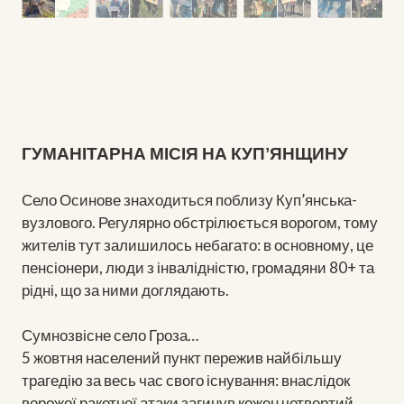
ГУМАНІТАРНА МІСІЯ НА КУПʼЯНЩИНУ
Село Осинове знаходиться поблизу Куп’янська-
вузлового. Регулярно обстрілюється ворогом, тому
жителів тут залишилось небагато: в основному, це
пенсіонери, люди з інвалідністю, громадяни 80+ та
рідні, що за ними доглядають.
Сумнозвісне село Гроза…
5 жовтня населений пункт пережив найбільшу
трагедію за весь час свого існування: внаслідок
ворожої ракетної атаки загинув кожен четвертий