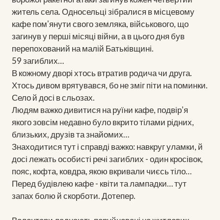
житель села. Односельці зібралися в місцевому
кафе помʼянути свого земляка, військового, що
загинув у перші місяці війни, а в цього дня був
перепохований на малій Батьківщині.
59 загиблих…
В кожному дворі хтось втратив родича чи друга.
Хтось дивом врятувався, бо не зміг піти на поминки.
Село й досі в сльозах.
Людям важко дивитися на руїни кафе, подвірʼя
якого зовсім недавно було вкрито тілами рідних,
близьких, друзів та знайомих…
Знаходитися тут і справді важко: навкруг уламки, й
досі лежать особисті речі загиблих - один кросівок,
пояс, кофта, ковдра, якою вкривали чиєсь тіло…
Перед будівлею кафе - квіти та лампадки… тут
запах болю й скорботи. Дотепер.