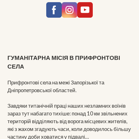
ГУМАНІТАРНА МІСІЯ В ПРИФРОНТОВІ
СЕЛА
Прифронтові села на межі Запорізької та
Дніпропетровської областей.
Завдяки титанічній праці наших незламних воїнів
зараз тут набагато тихіше: понад 10 км звільнених
територій відділяють від ворога місцевих жителів,
які з жахом згадують часи, коли доводилось більшу
частину доби ховатися у підвалі…