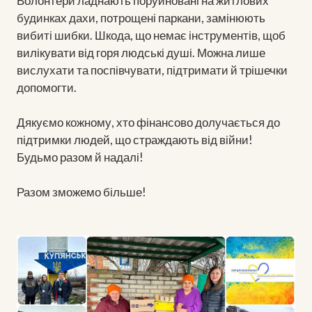
Волонтери ладнають поруйновані на житлових
будинках дахи, потрощені паркани, замінюють
вибиті шибки. Шкода, що немає інструментів, щоб
вилікувати від горя людські душі. Можна лише
вислухати та поспівчувати, підтримати й трішечки
допомогти.
Дякуємо кожному, хто фінансово долучається до
підтримки людей, що страждають від війни!
Будьмо разом й надалі!
Разом зможемо більше!