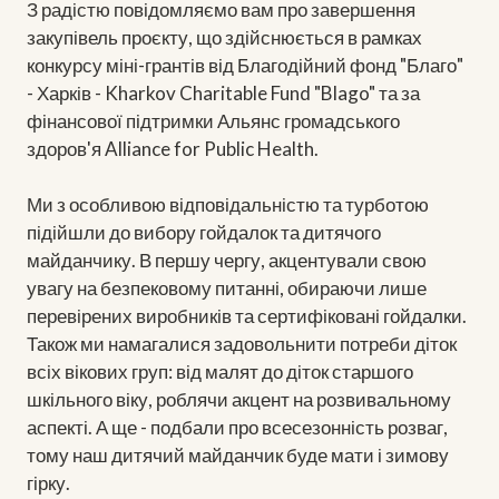
З радістю повідомляємо вам про завершення
закупівель проєкту, що здійснюється в рамках
конкурсу міні-грантів від Благодійний фонд "Благо"
- Харків - Kharkov Charitable Fund "Blago" та за
фінансової підтримки Альянс громадського
здоров'я Alliance for Public Health.
Ми з особливою відповідальністю та турботою
підійшли до вибору гойдалок та дитячого
майданчику. В першу чергу, акцентували свою
увагу на безпековому питанні, обираючи лише
перевірених виробників та сертифіковані гойдалки.
Також ми намагалися задовольнити потреби діток
всіх вікових груп: від малят до діток старшого
шкільного віку, роблячи акцент на розвивальному
аспекті. А ще - подбали про всесезонність розваг,
тому наш дитячий майданчик буде мати і зимову
гірку.