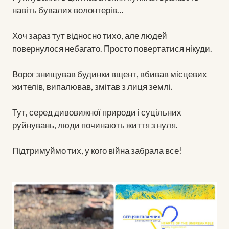
навіть бувалих волонтерів…
Хоч зараз тут відносно тихо, але людей
повернулося небагато. Просто повертатися нікуди.
Ворог знищував будинки вщент, вбивав місцевих
жителів, випалював, змітав з лиця землі.
Тут, серед дивовижної природи і суцільних
руйнувань, люди починають життя з нуля.
Підтримуймо тих, у кого війна забрала все!