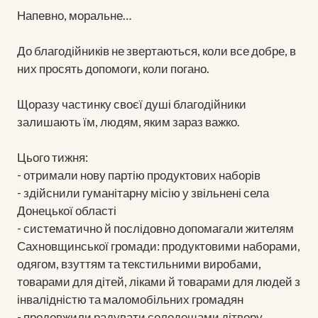
Напевно, моральне…
До благодійників не звертаються, коли все добре, в
них просять допомоги, коли погано.
Щоразу частинку своєї душі благодійники
залишають їм, людям, яким зараз важко.
Цього тижня:
- отримали нову партію продуктових наборів
- здійснили гуманітарну місію у звільнені села
Донецької області
- систематично й послідовно допомагали жителям
Сахновщинської громади: продуктовими наборами,
одягом, взуттям та текстильними виробами,
товарами для дітей, ліками й товарами для людей з
інвалідністю та маломобільних громадян
- продовжили радувати солодощами дітвору