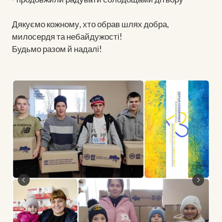
Дякуємо кожному, хто обрав шлях добра,
милосердя та небайдужості!
Будьмо разом й надалі!