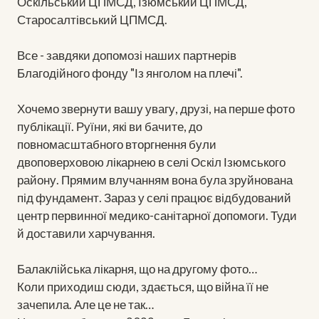
Оскільський ЦПМСД, Ізюмський ЦПМСД,
Старосалтівський ЦПМСД.
Все - завдяки допомозі наших партнерів
Благодійного фонду "Із янголом на плечі".
Хочемо звернути вашу увагу, друзі, на перше фото
публікації. Руїни, які ви бачите, до
повномасштабного вторгнення були
двоповерховою лікарнею в селі Оскіл Ізюмського
району. Прямим влучанням вона була зруйнована
під фундамент. Зараз у селі працює відбудований
центр первинної медико-санітарної допомоги. Туди
й доставили харчування.
Балаклійська лікарня, що на другому фото…
Коли приходиш сюди, здається, що війна її не
зачепила. Але це не так…