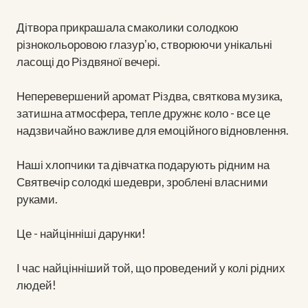
Дітвора прикрашала смаколики солодкою
різнокольоровою глазурʼю, створюючи унікальні
ласощі до Різдвяної вечері.
Неперевершений аромат Різдва, святкова музика,
затишна атмосфера, тепле дружнє коло - все це
надзвичайно важливе для емоційного відновлення.
Наші хлопчики та дівчатка подарують рідним на
Святвечір солодкі шедеври, зроблені власними
руками.
Це - найцінніші дарунки!
І час найцінніший той, що проведений у колі рідних
людей!