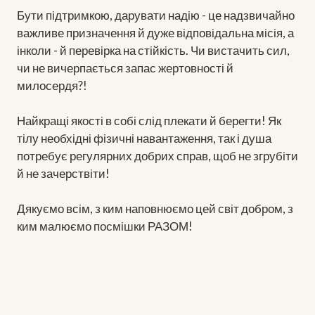
Бути підтримкою, дарувати надію - це надзвичайно
важливе призначення й дуже відповідальна місія, а
інколи - й перевірка на стійкість. Чи вистачить сил,
чи не вичерпається запас жертовності й
милосердя?!
Найкращі якості в собі слід плекати й берегти! Як
тілу необхідні фізичні навантаження, так і душа
потребує регулярних добрих справ, щоб не згрубіти
й не зачерствіти!
Дякуємо всім, з ким наповнюємо цей світ добром, з
ким малюємо посмішки РАЗОМ!