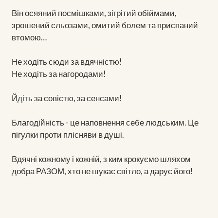
Він осяяний посмішками, зігрітий обіймами,
зрошений сльозами, омитий болем та приспаний
втомою…
Не ходіть сюди за вдячністю!
Не ходіть за нагородами!
Йдіть за совістю, за сенсами!
Благодійність - це наповнення себе людським. Це
пігулки проти плісняви в душі.
Вдячні кожному і кожній, з ким крокуємо шляхом
добра РАЗОМ, хто не шукає світло, а дарує його!