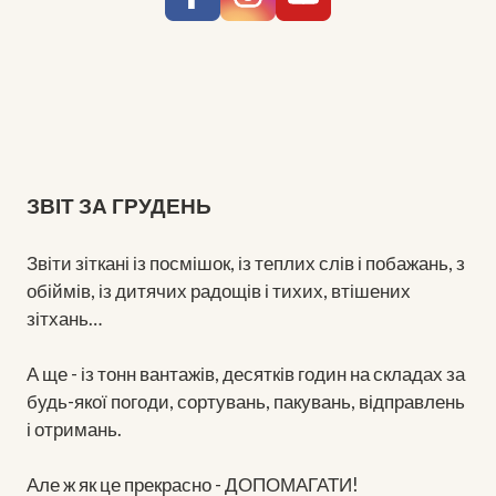
ЗВІТ ЗА ГРУДЕНЬ
Звіти зіткані із посмішок, із теплих слів і побажань, з
обіймів, із дитячих радощів і тихих, втішених
зітхань…
А ще - із тонн вантажів, десятків годин на складах за
будь-якої погоди, сортувань, пакувань, відправлень
і отримань.
Але ж як це прекрасно - ДОПОМАГАТИ!