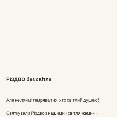
РІЗДВО без світла
Але не лякає темрява тих, хто світлий душею!
Святкували Різдво з нашими «світлячками» -