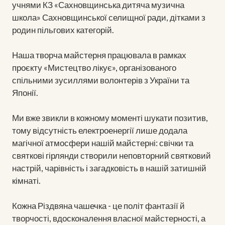
учнями КЗ «Сахновщинська дитяча музична
школа» Сахновщинської селищної ради, дітками з
родин пільгових категорій.
Наша творча майстерня працювала в рамках
проєкту «Мистецтво лікує», організованого
спільними зусиллями волонтерів з України та
Японії.
Ми вже звикли в кожному моменті шукати позитив,
тому відсутність електроенергії лише додала
магічної атмосфери нашій майстерні: свічки та
святкові гірлянди створили неповторний святковий
настрій, чарівність і загадковість в нашій затишній
кімнаті.
Кожна Різдвяна чашечка - це політ фантазії й
творчості, вдосконалення власної майстерності, а