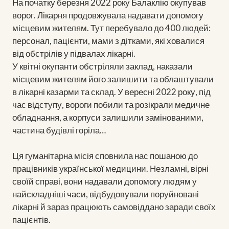
На початку березня 2022 року Балаклію окупував
ворог. Лікарня продовжувала надавати допомогу
місцевим жителям. Тут перебувало до 400 людей:
персонал, пацієнти, мами з дітками, які ховалися
від обстрілів у підвалах лікарні.
У квітні окупанти обстріляли заклад, наказали
місцевим жителям його залишити та облаштували
в лікарні казарми та склад. У вересні 2022 року, під
час відступу, вороги побили та розікрали медичне
обладнання, а корпуси залишили замінованими,
частина будівлі горіла…
Ця гуманітарна місія сповнила нас пошаною до
працівників української медицини. Незламні, вірні
своїй справі, вони надавали допомогу людям у
найскладніші часи, відбудовували поруйновані
лікарні й зараз працюють самовіддано заради своїх
пацієнтів.