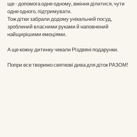
ще - допомога одне одному, вміння ділитися, чути
одне одного, підтримувати.
Тож дітки забрали додому унікальний посуд,
зроблений власними руками й наповнений
найщирішими емоціями.
А ще кожну дитинку чекали Різдвяні подарунки.
Попри все творимо святкові дива для діток РАЗОМ!