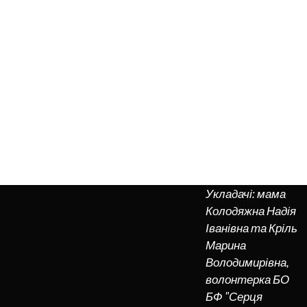
Загинув Андрій Вікторович 15 травня
2023 року у м. Бахмут Донецької області,
в бою отримав поранення несумісні з
життям.
Похований Герой в селищі Сахновщина
Укладачі: мама
Колодяжна Надія
Іванівна та Кріль
Марина
Володимирівна,
волонтерка БО
БФ "Серця